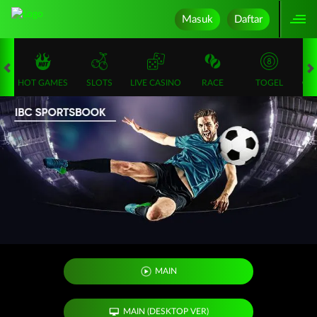
Masuk
Daftar
HOT GAMES
SLOTS
LIVE CASINO
RACE
TOGEL
OL
MAIN
MAIN (DESKTOP VER)