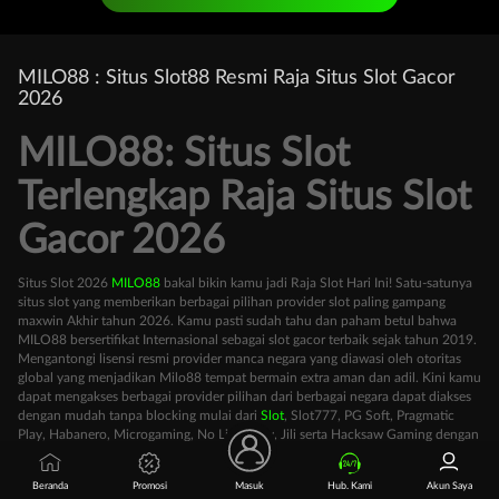
MILO88 : Situs Slot88 Resmi Raja Situs Slot Gacor
2026
MILO88: Situs Slot
Terlengkap Raja Situs Slot
Gacor 2026
Situs Slot 2026
MILO88
bakal bikin kamu jadi Raja Slot Hari Ini! Satu-satunya
situs slot yang memberikan berbagai pilihan provider slot paling gampang
maxwin Akhir tahun 2026. Kamu pasti sudah tahu dan paham betul bahwa
MILO88 bersertifikat Internasional sebagai slot gacor terbaik sejak tahun 2019.
Mengantongi lisensi resmi provider manca negara yang diawasi oleh otoritas
global yang menjadikan Milo88 tempat bermain extra aman dan adil. Kini kamu
dapat mengakses berbagai provider pilihan dari berbagai negara dapat diakses
dengan mudah tanpa blocking mulai dari
Slot
, Slot777, PG Soft, Pragmatic
Play, Habanero, Microgaming, No Limit City, Jili serta Hacksaw Gaming dengan
RTP winrate tertinggi se-Indonesia.
Beranda
Promosi
Masuk
Hub. Kami
Akun Saya