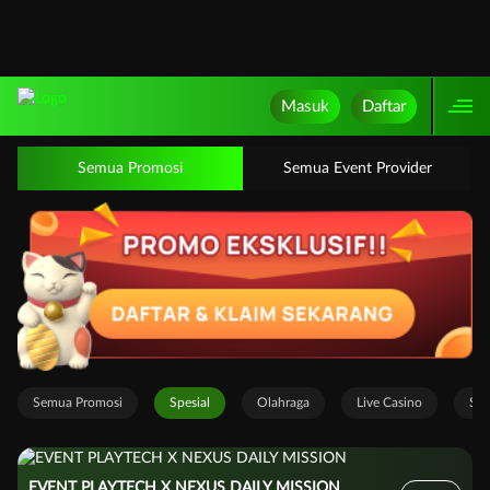
Masuk
Daftar
Semua Promosi
Semua Event Provider
Semua Promosi
Spesial
Olahraga
Live Casino
Slo
EVENT PLAYTECH X NEXUS DAILY MISSION