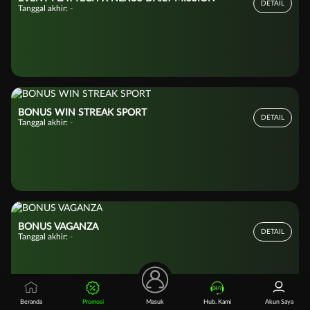
DETAIL
Tanggal akhir:
-
BONUS WIN STREAK SPORT
DETAIL
Tanggal akhir:
-
BONUS VAGANZA
DETAIL
Tanggal akhir:
-
Beranda
Promosi
Masuk
Hub. Kami
Akun Saya