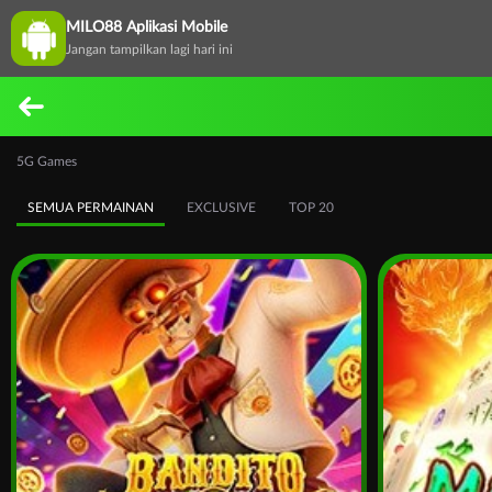
MILO88 Aplikasi Mobile
Jangan tampilkan lagi hari ini
5G Games
SEMUA PERMAINAN
EXCLUSIVE
TOP 20