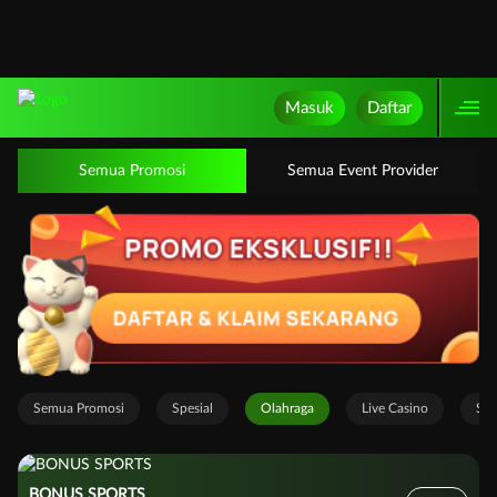
Masuk
Daftar
Semua Promosi
Semua Event Provider
Semua Promosi
Spesial
Olahraga
Live Casino
Slo
BONUS SPORTS