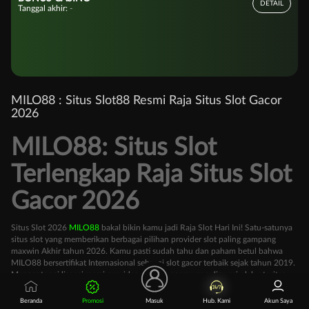
DETAIL
Tanggal akhir:
-
MILO88 : Situs Slot88 Resmi Raja Situs Slot Gacor
2026
MILO88: Situs Slot
Terlengkap Raja Situs Slot
Gacor 2026
Situs Slot 2026
MILO88
bakal bikin kamu jadi Raja Slot Hari Ini! Satu-satunya
situs slot yang memberikan berbagai pilihan provider slot paling gampang
maxwin Akhir tahun 2026. Kamu pasti sudah tahu dan paham betul bahwa
MILO88 bersertifikat Internasional sebagai slot gacor terbaik sejak tahun 2019.
Mengantongi lisensi resmi provider manca negara yang diawasi oleh otoritas
global yang menjadikan Milo88 tempat bermain extra aman dan adil. Kini kamu
dapat mengakses berbagai provider pilihan dari berbagai negara dapat diakses
Beranda
Promosi
Masuk
Hub. Kami
Akun Saya