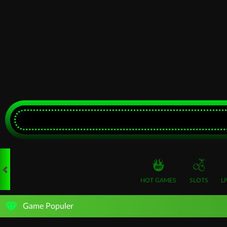
HOT GAMES
SLOTS
L
Game Populer