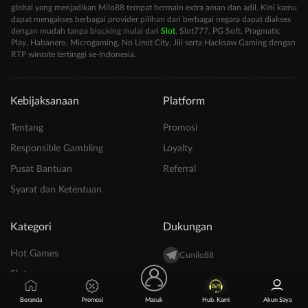
global yang menjadikan Milo88 tempat bermain extra aman dan adil. Kini kamu
dapat mengakses berbagai provider pilihan dari berbagai negara dapat diakses
dengan mudah tanpa blocking mulai dari
Slot
, Slot777, PG Soft, Pragmatic
Play, Habanero, Microgaming, No Limit City, Jili serta Hacksaw Gaming dengan
RTP winrate tertinggi se-Indonesia.
Kebijaksanaan
Platform
Tentang
Promosi
Responsible Gambling
Loyalty
Pusat Bantuan
Referral
Syarat dan Ketentuan
Kategori
Dukungan
Hot Games
Csmilo88
Slots
Live Casino
Beranda
Promosi
Masuk
Hub. Kami
Akun Saya