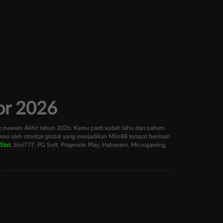
cor 2026
mpang maxwin Akhir tahun 2026. Kamu pasti sudah tahu dan paham
awasi oleh otoritas global yang menjadikan Milo88 tempat bermain
Slot
, Slot777, PG Soft, Pragmatic Play, Habanero, Microgaming,