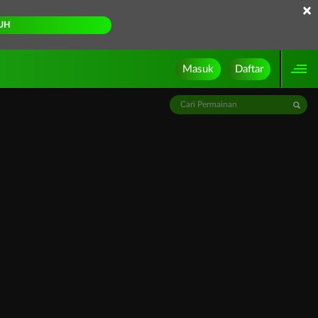
×
UH
Masuk
Daftar