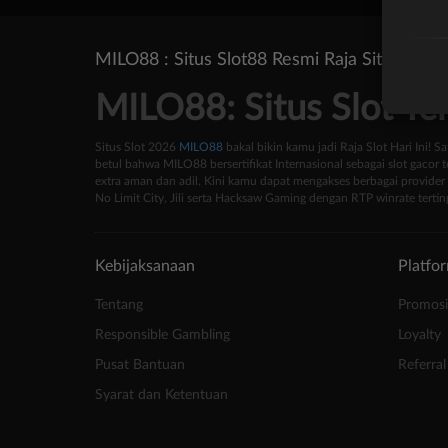
MILO88 : Situs Slot88 Resmi Raja Situs Slot
MILO88: Situs Slot Te
Situs Slot 2026
MILO88
bakal bikin kamu jadi Raja Slot Hari Ini!
betul bahwa MILO88 bersertifikat Internasional sebagai slot gacor
extra aman dan adil. Kini kamu dapat mengakses berbagai provider 
No Limit City, Jili serta Hacksaw Gaming dengan RTP winrate tertin
Kebijaksanaan
Platfo
Tentang
Promosi
Responsible Gambling
Loyalty
Pusat Bantuan
Referral
Syarat dan Ketentuan