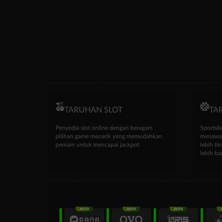
TARUHAN SLOT
TA
Penyedia slot online dengan beragam
Sportsb
pilihan game menarik yang memudahkan
menawar
pemain untuk mencapai jackpot
lebih ti
lebih b