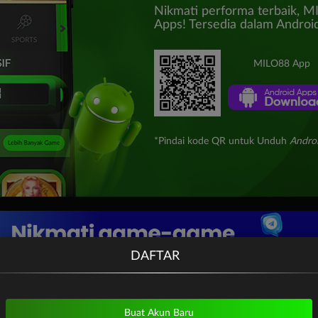
Nikmati performa terbaik, M
Apps! Tersedia dalam Androi
MILO88 App
*Pindai kode QR untuk Unduh
Andro
DAFTAR
Buat Akun Baru