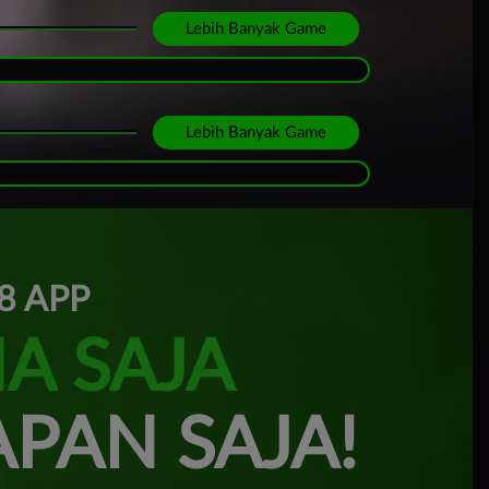
Lebih Banyak Game
Lebih Banyak Game
8 APP
A SAJA
PAN SAJA!