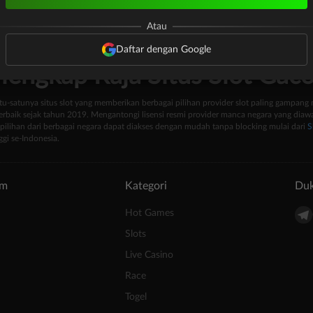
Atau
 Gacor 2026
Daftar dengan Google
rlengkap Raja Situs Slot Gac
 Satu-satunya situs slot yang memberikan berbagai pilihan provider slot paling gamp
 terbaik sejak tahun 2019. Mengantongi lisensi resmi provider manca negara yang diaw
pilihan dari berbagai negara dapat diakses dengan mudah tanpa blocking mulai dari
S
ggi se-Indonesia.
rm
Kategori
Du
Hot Games
Slots
Live Casino
Race
Togel