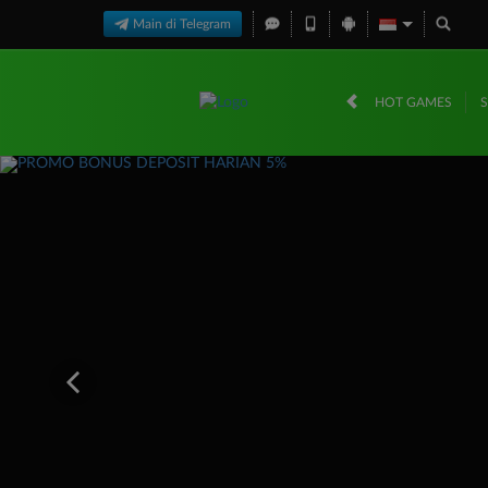
Main di Telegram
HOT GAMES