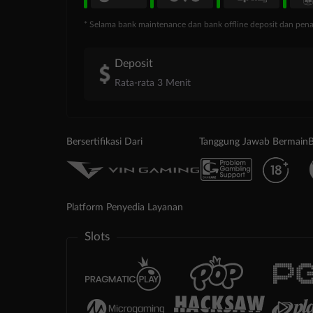
* Selama bank maintenance dan bank offline deposit dan penar
Deposit
Rata-rata 3 Menit
Bersertifikasi Dari
Tanggung Jawab Bermain
B
Platform Penyedia Layanan
Slots