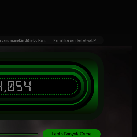
mungkin ditimbulkan.
Pemeliharaan Terjadwal: MarbleX pada 31-Jul-2026 dari 00
3,293
Lebih Banyak Game