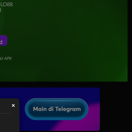
ILO88
d
id APK
×