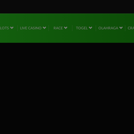
SLOTS
LIVE CASINO
RACE
TOGEL
OLAHRAGA
CR