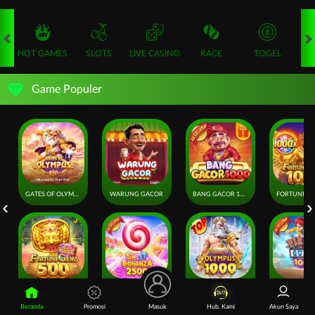
HOT GAMES
SLOTS
LIVE CASINO
RACE
TOGEL
OL
Game Populer
GATES OF OLYMPUS POP
WARUNG GACOR
BANG GACOR 1000
FORTUNE GEMS 500
SWEET BONANZA 2500
GATES OF OLYMPUS 1000
Beranda
Promosi
Masuk
Hub. Kami
Akun Saya