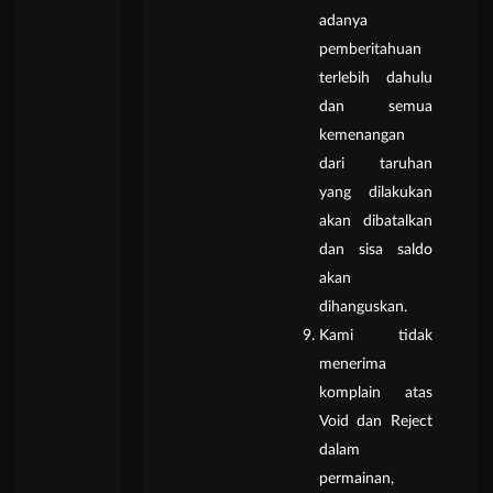
adanya
pemberitahuan
terlebih dahulu
dan semua
kemenangan
dari taruhan
yang dilakukan
akan dibatalkan
dan sisa saldo
akan
dihanguskan.
Kami tidak
menerima
komplain atas
Void dan Reject
dalam
permainan,