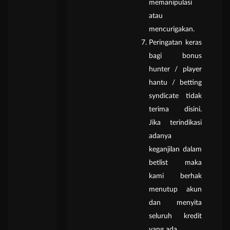
memanipulasi
atau
mencurigakan.
Peringatan keras
bagi bonus
hunter / player
hantu / betting
syndicate tidak
terima disini.
Jika terindikasi
adanya
keganjilan dalam
betlist maka
kami berhak
menutup akun
dan menyita
seluruh kredit
yang ada