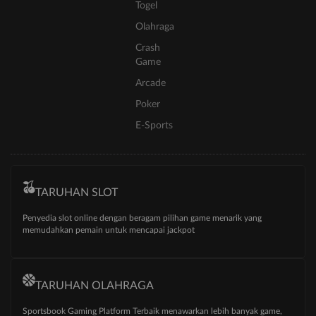
Togel
Olahraga
Crash
Game
Arcade
Poker
E-Sports
TARUHAN SLOT
Penyedia slot online dengan beragam pilihan game menarik yang
memudahkan pemain untuk mencapai jackpot
TARUHAN OLAHRAGA
Sportsbook Gaming Platform Terbaik menawarkan lebih banyak game,