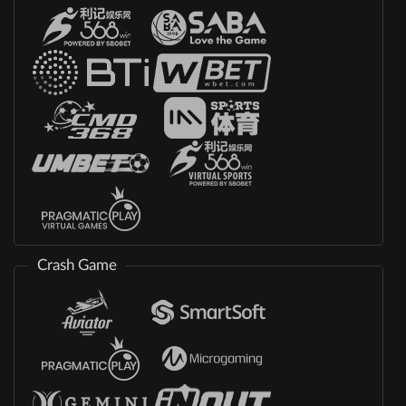
Crash Game