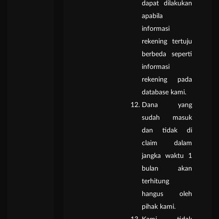
dapat dilakukan
apabila
informasi
rekening tertuju
berbeda seperti
informasi
rekening pada
database kami.
Dana yang
sudah masuk
dan tidak di
claim dalam
jangka waktu 1
bulan akan
terhitung
hangus oleh
pihak kami.