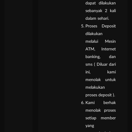
dapat dilakukan
sebanyak 2 kali
dalam sehari.
Proses Deposit
dilakukan
melalui Mesin
ATM, Internet
banking, dan
sms ( Diluar dari
ini, kami
menolak untuk
melakukan
proses deposit ).
Kami berhak
menolak proses
setiap member
yang