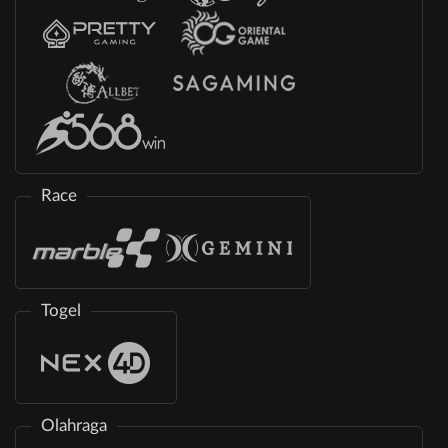
Race
Togel
Olahraga