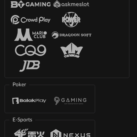
Poker
E-Sports