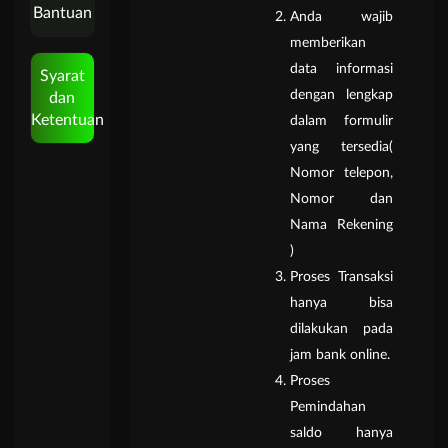
Bantuan
Anda wajib
memberikan
data informasi
Syarat
dengan lengkap
dan
Ketentuan
dalam formulir
yang tersedia(
Nomor telepon,
Nomor dan
Nama Rekening
)
Proses Transaksi
hanya bisa
dilakukan pada
jam bank online.
Proses
Pemindahan
saldo hanya