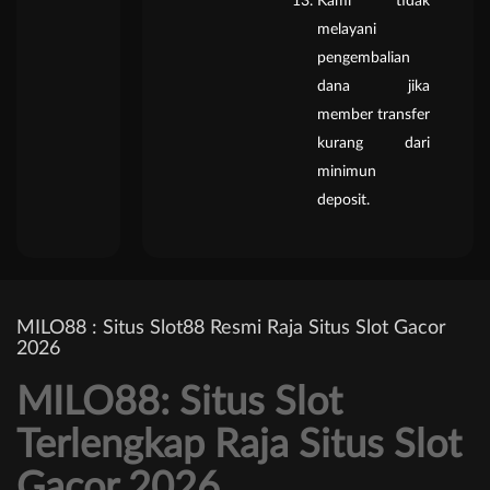
Kami tidak
melayani
pengembalian
dana jika
member transfer
kurang dari
minimun
deposit.
MILO88 : Situs Slot88 Resmi Raja Situs Slot Gacor
2026
MILO88: Situs Slot
Terlengkap Raja Situs Slot
Gacor 2026