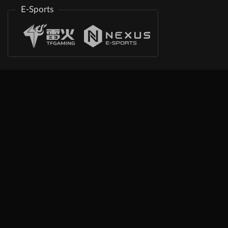
E-Sports