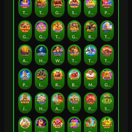
The Hallowin Bats
Treasure Train Deluxe
Gold Rush
SUPER HEROINE
Farm Fortune Wheel
Phoenix Blaze Link
GONG XI FA CAI
Gold Wheel Jackpot
Triple Supreme Xtreme Treasure
Gold Rush Mania
RAGE T-REX 2
The Halloween Rascal
AZTLAN GEMS2
HAMMER OF THUNDER
WICKED FORTUNE
THE GREAT FIREFIGHTER
THE PENGUINS
THE FLAME CITY
PENGUIN QUEST
INFECTED ZONE
RHINO LEGEND
BUILDER'S FRENZY
MASTER CHEF FRENZY
GOLDEN TRAIN DELUXE
JUNGLE ROAR
Huffin'and Puffin'Jackpot
ANGELVSDEVIL SEA DUEL
THE PUPPIES IN EGYPT
Pompeil Blaze
SNAPPY CARNIVAL