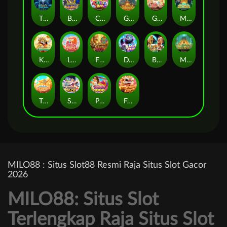
THRONE OF POSEIDON
BATTLE OF ALLIANCE
Color Bingo
GEMS MINER
GOD OF FORTUNE 2
MASTER OF GOLD MINER 2
KUNG FU LEOPARD
LUCKY TIGER
FORTUNE GEMS 2000
DJ SEAL
Book of Egypt
MASTER OF GOLD MINER
TREASURES OF EGYPT
SUPREME ACE
PINATA 1000
Fortune Lion
MILO88 : Situs Slot88 Resmi Raja Situs Slot Gacor
2026
MILO88: Situs Slot
Terlengkap Raja Situs Slot