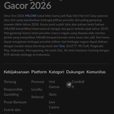
Gacor 2026
Situs Slot 2026
MILO88
bakal bikin kamu jadi Raja Slot Hari Ini! Satu-satunya
situs slot yang memberikan berbagai pilihan provider slot paling gampang
maxwin Akhir tahun 2026. Kamu pasti sudah tahu dan paham betul bahwa
MILO88 bersertifikat Internasional sebagai slot gacor terbaik sejak tahun 2019.
Mengantongi lisensi resmi provider manca negara yang diawasi oleh otoritas
global yang menjadikan Milo88 tempat bermain extra aman dan adil. Kini kamu
dapat mengakses berbagai provider pilihan dari berbagai negara dapat diakses
dengan mudah tanpa blocking mulai dari
Slot
, Slot777, PG Soft, Pragmatic
Play, Habanero, Microgaming, No Limit City, Jili serta Hacksaw Gaming dengan
RTP winrate tertinggi se-Indonesia.
Kebijaksanaan
Platform
Kategori
Dukungan
Komunitas
Tentang
Promosi
Hot
Csmilo8
Games
8
Responsible
Loyalty
Gambling
Slots
Referral
Pusat Bantuan
Live
Casino
Syarat dan