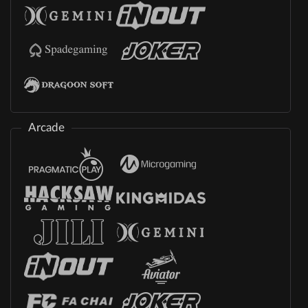
Arcade