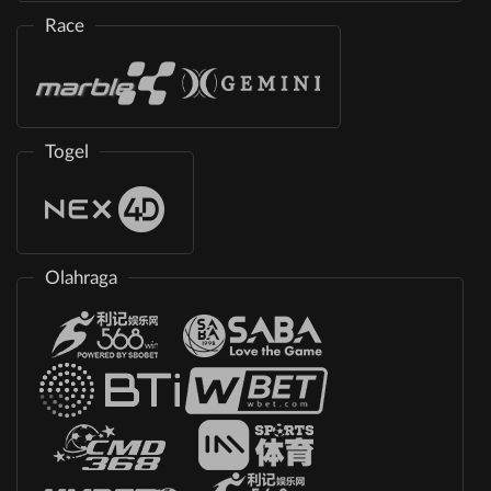
Race
Togel
Olahraga