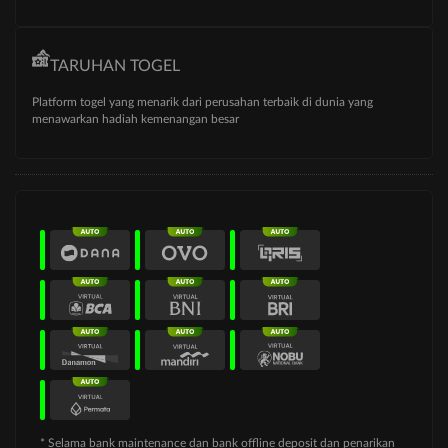
TARUHAN TOGEL
Platform togel yang menarik dari perusahan terbaik di dunia yang
menawarkan hadiah kemenangan besar
* Selama bank maintenance dan bank offline deposit dan penarikan