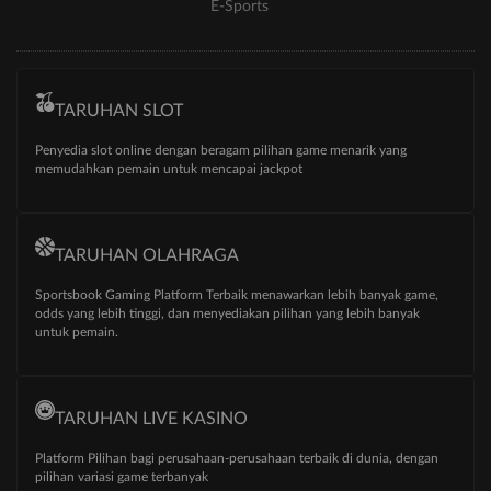
E-Sports
TARUHAN SLOT
Penyedia slot online dengan beragam pilihan game menarik yang
memudahkan pemain untuk mencapai jackpot
TARUHAN OLAHRAGA
Sportsbook Gaming Platform Terbaik menawarkan lebih banyak game,
odds yang lebih tinggi, dan menyediakan pilihan yang lebih banyak
untuk pemain.
TARUHAN LIVE KASINO
Platform Pilihan bagi perusahaan-perusahaan terbaik di dunia, dengan
pilihan variasi game terbanyak