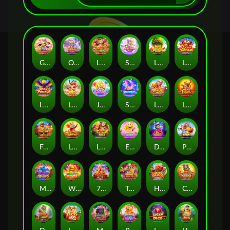
Gates of Olympus POP
Olympus Wins
Lucky Tiger 1000
Starlight Wins
Lucky Fortune Tree
Lucky Panda
Lucky Phoenix
Lucky Bull
Jelly Candy
Sweet Burst
Lucky MonKey
Lucky Tiger
Fortunes of Aztec
Lucky Mouse
Lucky Tiger Gold Ultimate
Emotiwins
DJ Neko
Pig Farm
Mystic Wishes
Wealthy Frog
777 Rush
Tut's Treasure Tower
Happy Dragon
Code of Cairo