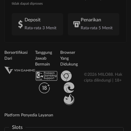
tidak dapat diproses
Deposit
Penarikan
Rata-rata 3 Menit
Rata-rata 5 Menit
Bersertifikasi
Tanggung
Browser
Dari
Jawab
Yang
Bermain
Didukung
©2026 MILO88. Hak
cipta dilindungi | 18+
Platform Penyedia Layanan
Slots