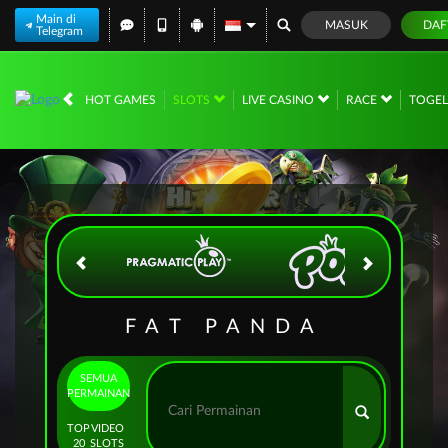
Main di
MASUK
DAF
Telegram
IDR
12,666,435,
HOT GAMES
SLOTS
LIVE CASINO
RACE
TOGE
FAT PANDA
SEMUA
PERMAINAN
TOP
VIDEO
20
SLOTS