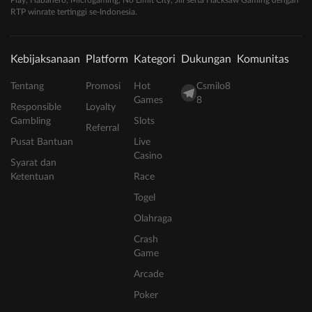
RTP winrate tertinggi se-Indonesia.
Kebijaksanaan
Platform
Kategori
Dukungan
Komunitas
Tentang
Promosi
Hot
Csmilo8
Games
8
Responsible
Loyalty
Gambling
Slots
Referral
Pusat Bantuan
Live
Casino
Syarat dan
Ketentuan
Race
Togel
Olahraga
Crash
Game
Arcade
Poker