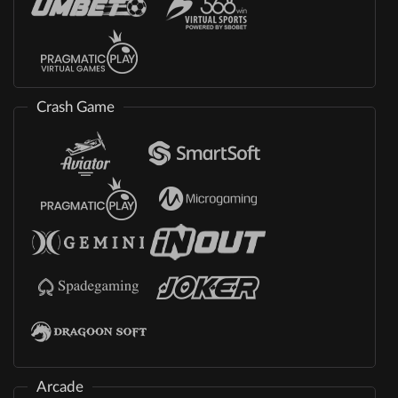
Crash Game
Arcade