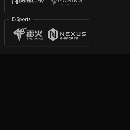
E-Sports