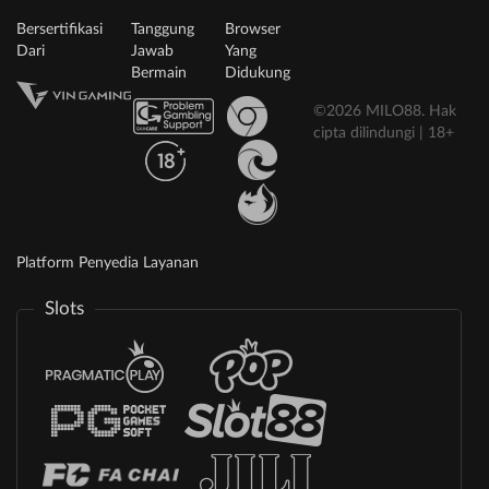
Bersertifikasi
Tanggung
Browser
Dari
Jawab
Yang
Bermain
Didukung
©2026 MILO88. Hak
cipta dilindungi | 18+
Platform Penyedia Layanan
Slots