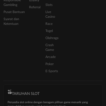
Responsible
Loyalty
Gambling
Slots
Referral
Pusat Bantuan
Live
Casino
Syarat dan
Ketentuan
Race
Togel
Olahraga
Crash
Game
Arcade
Poker
E-Sports
TARUHAN SLOT
Penyedia slot online dengan beragam pilihan game menarik yang