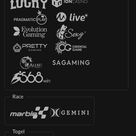
Race
Togel