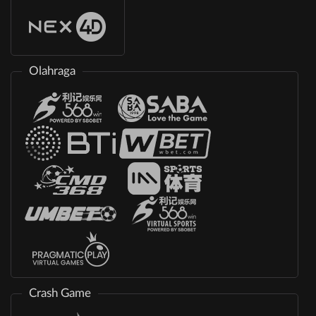
Olahraga
Crash Game