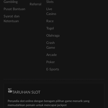
Gambling
Slots
Referral
Pusat Bantuan
Live
Casino
Syarat dan
Ketentuan
Race
Togel
Olahraga
Crash
Game
Arcade
Poker
E-Sports
TARUHAN SLOT
Penyedia slot online dengan beragam pilihan game menarik yang
memudahkan pemain untuk mencapai jackpot