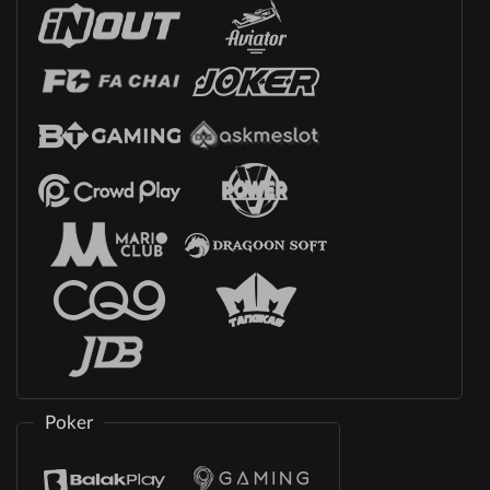
Poker