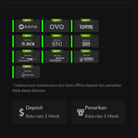
* Selama bank maintenance dan bank offline deposit dan penarikan
tidak dapat diproses
Deposit
Penarikan
Rata-rata 3 Menit
Rata-rata 5 Menit