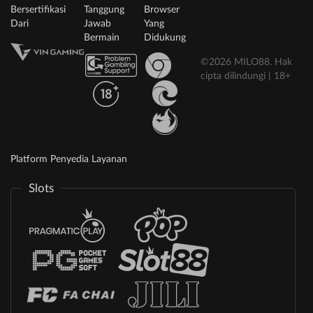
Bersertifikasi
Tanggung
Browser
Dari
Jawab
Yang
Bermain
Didukung
©2026 MILO88. Hak
cipta dilindungi | 18+
Platform Penyedia Layanan
Slots