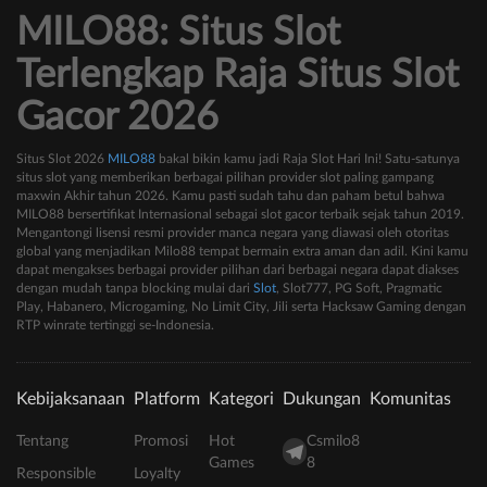
MILO88: Situs Slot
Terlengkap Raja Situs Slot
Gacor 2026
Situs Slot 2026
MILO88
bakal bikin kamu jadi Raja Slot Hari Ini! Satu-satunya
situs slot yang memberikan berbagai pilihan provider slot paling gampang
maxwin Akhir tahun 2026. Kamu pasti sudah tahu dan paham betul bahwa
MILO88 bersertifikat Internasional sebagai slot gacor terbaik sejak tahun 2019.
Mengantongi lisensi resmi provider manca negara yang diawasi oleh otoritas
global yang menjadikan Milo88 tempat bermain extra aman dan adil. Kini kamu
dapat mengakses berbagai provider pilihan dari berbagai negara dapat diakses
dengan mudah tanpa blocking mulai dari
Slot
, Slot777, PG Soft, Pragmatic
Play, Habanero, Microgaming, No Limit City, Jili serta Hacksaw Gaming dengan
RTP winrate tertinggi se-Indonesia.
Kebijaksanaan
Platform
Kategori
Dukungan
Komunitas
Tentang
Promosi
Hot
Csmilo8
Games
8
Responsible
Loyalty