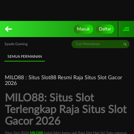
Masuk
Daftar
Spade Gaming
SEMUA PERMAINAN
MILO88 : Situs Slot88 Resmi Raja Situs Slot Gacor
2026
MILO88: Situs Slot
Terlengkap Raja Situs Slot
Gacor 2026
Situs Slot 2026
MILO88
bakal bikin kamu jadi Raja Slot Hari Ini! Satu-satunya