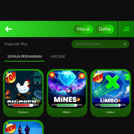
Masuk
Daftar
Pragmatic Play
SEMUA PERMAINAN
ARCADE
RTP
82%
RTP
90%
RTP
93%
Chicken+
Mines+
Limbo+