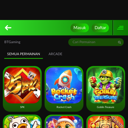
Masuk
Daftar
BTGaming
SEMUA PERMAINAN
ARCADE
5PK
Rocket Crash
Goblin Treasure