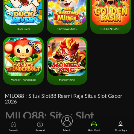
Duck River
Christmas Mines
GOLDEN BASIN
Monkey Thunderbolt
Monkey King
MILO88 : Situs Slot88 Resmi Raja Situs Slot Gacor
2026
MILO88: Situs Slot
Terlengkap Raja Situs Slot
Beranda
Promosi
Masuk
Hub. Kami
Akun Saya