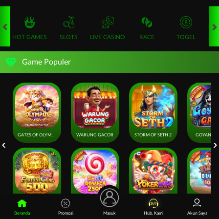
HOT GAMES
SLOTS
LIVE CASINO
RACE
TOGEL
OL
Game Populer
GATES OF OLYMPUS POP
WARUNG GACOR
STORM OF SETH 2
GOYANG G
FORTUNE GEMS 500
SWEET BONANZA 2500
POKER WIN
Beranda
Promosi
Masuk
Hub. Kami
Akun Saya